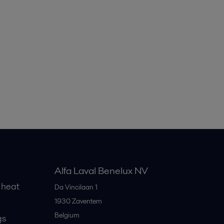
Alfa Laval Benelux NV
 heat
Da Vincilaan 1
1930
Zaventem
Belgium
gs