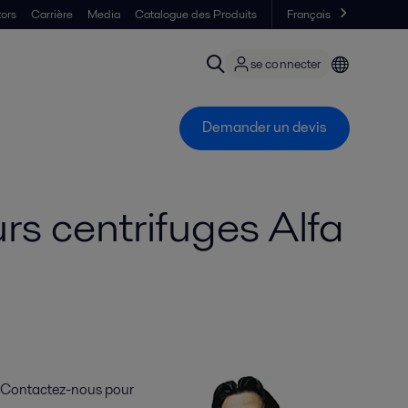
tors
Carrière
Media
Catalogue des Produits
Français
se connecter
Demander un devis
urs centrifuges Alfa
Contactez-nous pour