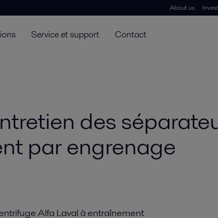
About us
Inves
tions
Service et support
Contact
entretien des séparate
ent par engrenage
entrifuge Alfa Laval à entraînement