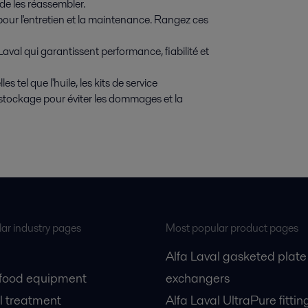
de les réassembler.
 pour l'entretien et la maintenance. Rangez ces
Laval qui garantissent performance, fiabilité et
tel que l'huile, les kits de service
e stockage pour éviter les dommages et la
ar industry pages
Most popular product pages
Alfa Laval gasketed plate
 food equipment
exchangers
l treatment
Alfa Laval UltraPure fittin