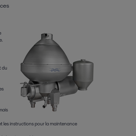
nces
e
e.
t du
es
mais
t les instructions pour la maintenance