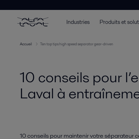
Industries
Produits et solu
Accueil
Ten top tips high speed separator gear-driven
10 conseils pour l’
Laval à entraînem
10 conseils pour maintenir votre séparateur c