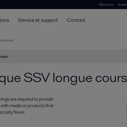
About us
Inves
tions
Service et support
Contact
ue course
ciées
ique SSV longue cour
ings are required to provide
ns with media or products that
scosity flows.