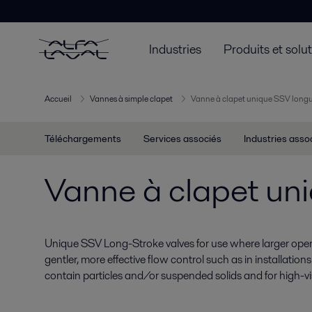
Industries
Produits et solu
Accueil
Vannes à simple clapet
Vanne à clapet unique SSV long
Téléchargements
Services associés
Industries asso
Vanne à clapet un
Unique SSV Long-Stroke valves for use where larger open
gentler, more effective flow control such as in installatio
contain particles and/or suspended solids and for high-vi