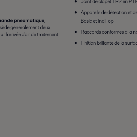
Joint de clapet TR2 en PTF
Appareils de détection et 
mande pneumatique
,
Basic et IndiTop
ossède généralement deux
Raccords conformes à la n
r l'arrivée d'air de traitement.
Finition brillante de la sur