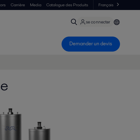
tors
Carrière
Media
Catalogue des Produits
Français
se connecter
Demander un devis
se