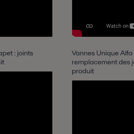
et : joints
Vannes Unique Alfa L
it
remplacement des jo
produit