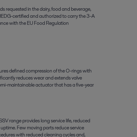
s requested in the dairy, food and beverage,
HEDG-certified and authorized to carry the 3-A
liance with the EU Food Regulation
tures defined compression of the O-rings with
ificantly reduces wear and extends valve
semi-maintainable actuator that has a five-year
 SSV range provides long service life, reduced
g uptime. Few moving parts reduce service
cedures with reduced cleaning cycles and,