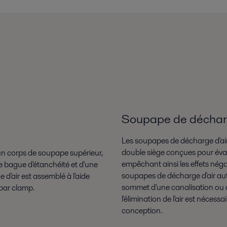
Soupape de décharge
Les soupapes de décharge d'ai
double siège conçues pour évacue
un corps de soupape supérieur,
empêchant ainsi les effets négati
e bague d'étanchéité et d'une
soupapes de décharge d'air aut
 d'air est assemblé à l'aide
sommet d'une canalisation ou 
 par clamp.
l'élimination de l'air est néces
conception.