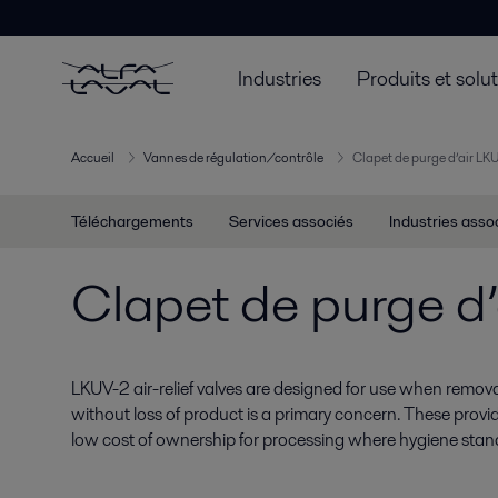
Industries
Produits et solu
Accueil
Vannes de régulation/contrôle
Clapet de purge d’air LK
Téléchargements
Services associés
Industries asso
Clapet de purge d
LKUV-2 air-relief valves are designed for use when removal
without loss of product is a primary concern. These provide
low cost of ownership for processing where hygiene stand