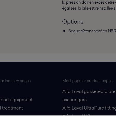
la pression d'air en excès d'êt
égalisée, la bille est réinstallée
Options
Bague d'étanchéité en NB
ar industry pages
Most popular product pages
Alfa Laval gasketed plate
 food equipment
exchangers
l treatment
Alfa Laval UltraPure fittin