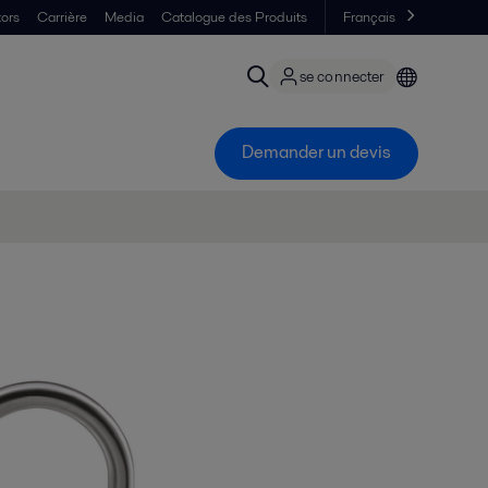
tors
Carrière
Media
Catalogue des Produits
Français
se connecter
Demander un devis