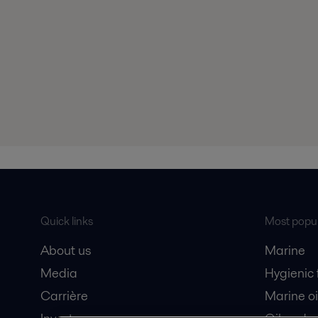
Quick links
Most popul
About us
Marine
Media
Hygienic
Carrière
Marine oi