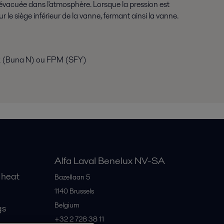
re évacuée dans l'atmosphère. Lorsque la pression est
 sur le siège inférieur de la vanne, fermant ainsi la vanne.
R (Buna N) ou FPM (SFY)
Alfa Laval Benelux NV-SA
 heat
Bazellaan 5
1140
Brussels
Belgium
gs
+32 2 728 38 11