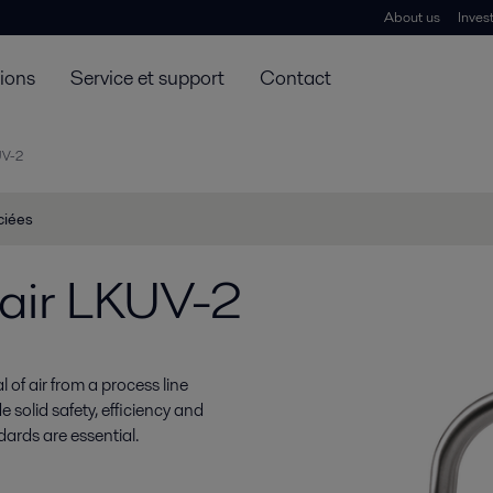
About us
Inves
tions
Service et support
Contact
UV-2
ciées
’air LKUV-2
 of air from a process line
 solid safety, efficiency and
ards are essential.