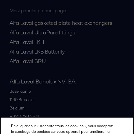
Most popular product pages
Alfa Laval gasketed plate heat exchangers
Alfa Laval UltraPure fittings
Alfa Laval LKH
Alfa Laval LKB Butterfly
Alfa Laval SRU
Alfa Laval Benelux NV-SA
Bazellaan 5
1140
Brussels
Belgium
+32 2 728 38 11
En cliquant sur « Accepter tous les cookies », vous acceptez
le stockage de cookies sur votre appareil pour améliorer la