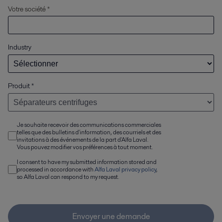
Votre société *
Industry
Produit
*
Je souhaite recevoir des communications commerciales
telles que des bulletins d'information, des courriels et des
invitations à des événements de la part d'Alfa Laval.
Vous pouvez modifier vos préférences à tout moment.
I consent to have my submitted information stored and
processed in accordance with
Alfa Laval privacy policy
,
so Alfa Laval can respond to my request.
Envoyer une demande