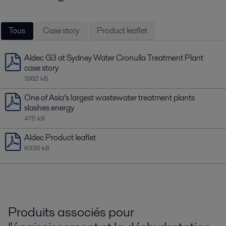
Tous
Case story
Product leaflet
Aldec G3 at Sydney Water Cronulla Treatment Plant
case story
1982 kB
One of Asia’s largest wastewater treatment plants
slashes energy
475 kB
Aldec Product leaflet
6335 kB
Produits associés pour