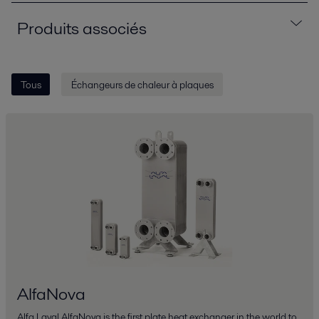
Produits associés
Tous
Échangeurs de chaleur à plaques
AlfaNova
Alfa Laval AlfaNova is the first plate heat exchanger in the world to