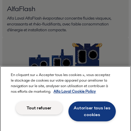
AlfaFlash
Alfa Laval AlfaFlash évaporateur concentre fluides visqueux,
encrassants et rhéo-fluidifiants, avec faible consommation
d’énergie et installation compacte.
En cliquant sur « Accepter tous les cookies », vous acceptez
le stockage de cookies sur votre appareil pour améliorer la
navigation sur le site, analyser son utilisation et contribuer à
nos efforts de marketing.
Alfa Laval Cookie Policy
Tout refuser
Autoriser tous les
AlfaVap
cookies
AlfaVap est un échangeur de chaleur semi-soudé conçu pour des
systèmes d’évaporation à film ascendant impliquant des fluides à