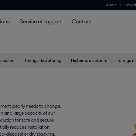
About us
Inves
tions
Service et support
Contact
ctionne
Tailings dewatering
Histoires de clients
Tailings 
ment clearly needs to change.
gn and large capacity of our
olution for safe and secure
ially reduces installation
 co-disposal or dry stacking.