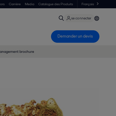
tors
Carrière
Media
Catalogue des Produits
Français
se connecter
Demander un devis
management brochure