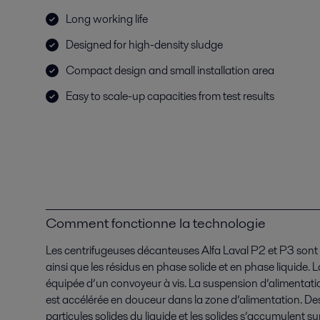
Long working life
Designed for high-density sludge
Compact design and small installation area
Easy to scale-up capacities from test results
Comment fonctionne la technologie
Les centrifugeuses décanteuses Alfa Laval P2 et P3 sont
ainsi que les résidus en phase solide et en phase liquide. 
équipée d’un convoyeur à vis. La suspension d’alimentatio
est accélérée en douceur dans la zone d’alimentation. Des
particules solides du liquide et les solides s’accumulent sur