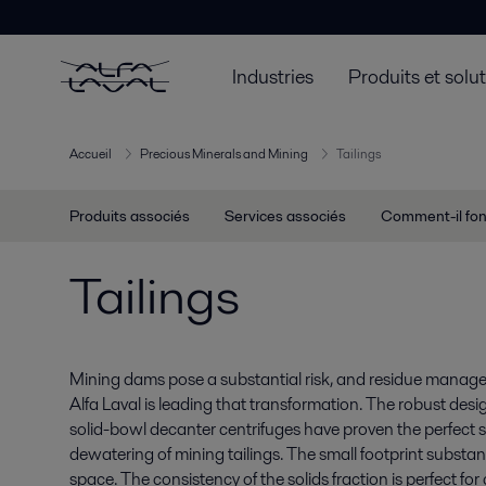
Industries
Produits et solu
Accueil
Precious Minerals and Mining
Tailings
Produits associés
Services associés
Comment-il fon
Tailings
Mining dams pose a substantial risk, and residue manage
Alfa Laval is leading that transformation. The robust desi
solid-bowl decanter centrifuges have proven the perfect s
dewatering of mining tailings. The small footprint substant
space. The consistency of the solids fraction is perfect for