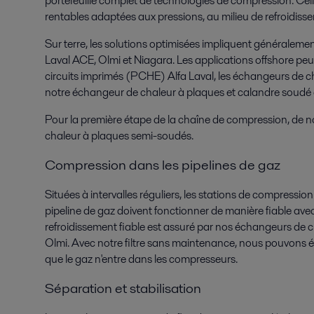
portefeuille complet de technologies de compression. Cell
rentables adaptées aux pressions, au milieu de refroidis
Sur terre, les solutions optimisées impliquent généralemen
Laval ACE, Olmi et Niagara. Les applications offshore peu
circuits imprimés (PCHE) Alfa Laval, les échangeurs de ch
notre échangeur de chaleur à plaques et calandre soudé
Pour la première étape de la chaîne de compression, de n
chaleur à plaques semi-soudés.
Compression dans les pipelines de gaz
Situées à intervalles réguliers, les stations de compressi
pipeline de gaz doivent fonctionner de manière fiable a
refroidissement fiable est assuré par nos échangeurs de ch
Olmi. Avec notre filtre sans maintenance, nous pouvons élim
que le gaz n'entre dans les compresseurs.
Séparation et stabilisation