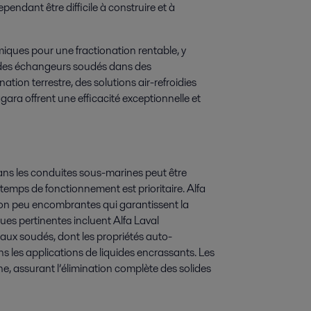
endant être difficile à construire et à
iques pour une fractionation rentable, y
t des échangeurs soudés dans des
ation terrestre, des solutions air-refroidies
ara offrent une efficacité exceptionnelle et
ans les conduites sous-marines peut être
e temps de fonctionnement est prioritaire. Alfa
tion peu encombrantes qui garantissent la
ques pertinentes incluent Alfa Laval
ux soudés, dont les propriétés auto-
 les applications de liquides encrassants. Les
e, assurant l’élimination complète des solides