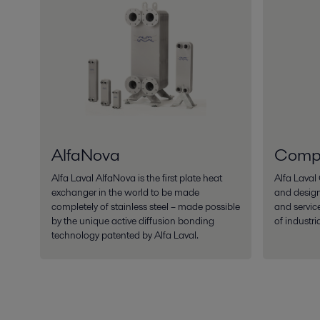
AlfaNova
Comp
Alfa Laval AlfaNova is the first plate heat
Alfa Lava
exchanger in the world to be made
and desig
completely of stainless steel – made possible
and servic
by the unique active diffusion bonding
of industri
technology patented by Alfa Laval.