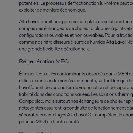
potentiels. Le processus de fractionation lui-même peut cep
exploiter de manière économique.
Alfa Laval fournit une gamme complète de solutions therm
compris des échangeurs de chaleur à plaques à joints e
configurations ouvrables et non ouvrables. Pour la fraction
comme nos refroidisseurs à surface humide Alfa Laval Niag
une grande flexibilité opérationnelle.
Régénération MEG
Éliminer l’eau et les contaminants absorbés par le MEG d
difficile à réaliser de manière compacte, surtout lorsque l
Laval fournit des capacités de vaporisation et de sépara
fiabilité dans des conditions variées. Les solutions thermi
Compabloc, mais surtout nos échangeurs de chaleur spira
nettoyantes assurent la continuité de fonctionnement dans
séparateurs centrifuges Alfa Laval OF complètent la chaîn
pour un MEG de haute pureté.