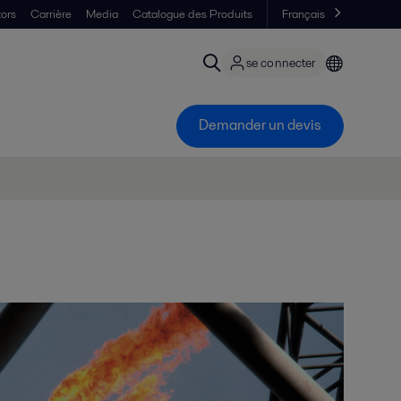
tors
Carrière
Media
Catalogue des Produits
Français
se connecter
Demander un devis