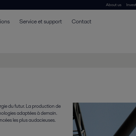
About us
Inves
tions
Service et support
Contact
ie du futur. La production de
hnologies adaptées à demain.
ncées les plus audacieuses.