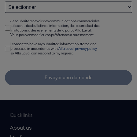
Je souhaite recevoir des communications commerciales
telles que des bulletins d'information, des courriels et des
invitations à des événements de la part d'Alfa Laval.
Vous pouvez modifier vos préférences à tout moment.
I consent to have my submitted information stored and
processed in accordance with
Alfa Laval privacy policy
,
so Alfa Laval can respond to my request.
Envoyer une demande
Quick links
About us