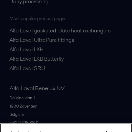
Dairy processing
Most popular product pages
Alfa Laval gasketed plate heat exchangers
Alfa Laval UltraPure fittings
Alfa Laval LKH
Alfa Laval LKB Butterfly
Alfa Laval SRU
Alfa Laval Benelux NV
Da Vincilaan 1
1930
Zaventem
Belgium
+32 2 728 38 11