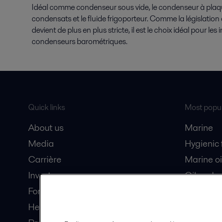
Idéal comme condenseur sous vide, le condenseur à plaqu
condensats et le fluide frigoporteur. Comme la législatio
devient de plus en plus stricte, il est le choix idéal pour les
condenseurs barométriques.
Quick links
Most popul
About us
Marine
Media
Hygienic
Carrière
Marine oi
Investors
Oil and 
For suppliers
Dairy pro
Here magazine