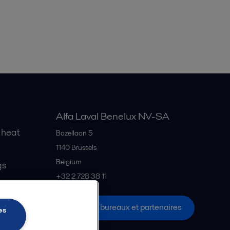
Alfa Laval Benelux NV-SA
 heat
Bazellaan 5
1140
Brussels
Belgium
gs
+32 2 728 38 11
Tous les bureaux et partenaires
es