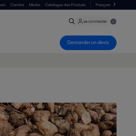
tors
Carrière
Media
Catalogue des Produits
Français
se connecter
Demander un devis