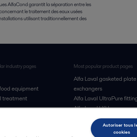
es AlfaCond garantit la séparation entre les
n concernant le traitement des eaux usées
 installations utilisant traditionnellement des
ar industry pages
Most popular product pages
Alfa Laval gasketed plate
 food equipment
exchangers
l treatment
Alfa Laval UltraPure fittin
gas
Alfa Laval LKH
cessing
Alfa Laval LKB Butterfly
Autoriser tous l
Alfa Laval SRU
cookies