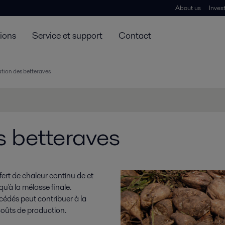
About us
Inves
tions
Service et support
Contact
tion des betteraves
s betteraves
fert de chaleur continu de et
qu'à la mélasse finale.
cédés peut contribuer à la
oûts de production.