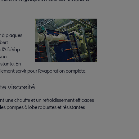
r à plaques
bert
e l'AlfaVap
 vue
istante. En
lement servir pour l'évaporation complète.
te viscosité
t une chauffe et un refroidissement efficaces
 des pompes à lobe robustes et résistantes