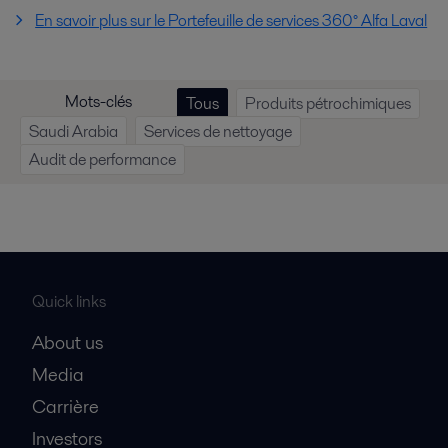
En savoir plus sur le Portefeuille de services 360° Alfa Laval
Mots-clés
Tous
Produits pétrochimiques
Saudi Arabia
Services de nettoyage
Audit de performance
Quick links
About us
Media
Carrière
Investors