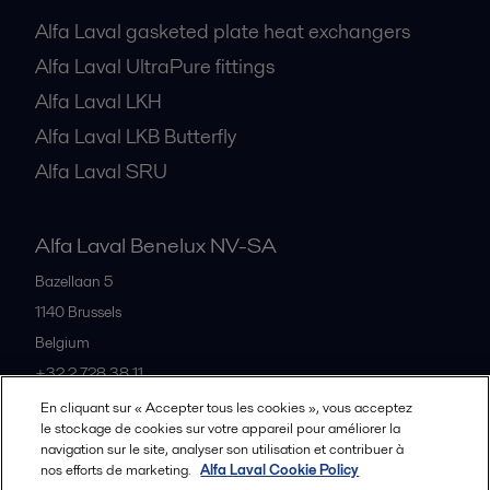
Alfa Laval gasketed plate heat exchangers
Alfa Laval UltraPure fittings
Alfa Laval LKH
Alfa Laval LKB Butterfly
Alfa Laval SRU
Alfa Laval Benelux NV-SA
Bazellaan 5
1140
Brussels
Belgium
+32 2 728 38 11
En cliquant sur « Accepter tous les cookies », vous acceptez
le stockage de cookies sur votre appareil pour améliorer la
Tous les bureaux et partenaires
navigation sur le site, analyser son utilisation et contribuer à
nos efforts de marketing.
Alfa Laval Cookie Policy