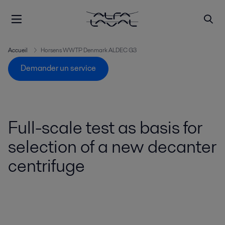
Accueil
Horsens WWTP Denmark ALDEC G3
Demander un service
Full-scale test as basis for
selection of a new decanter
centrifuge